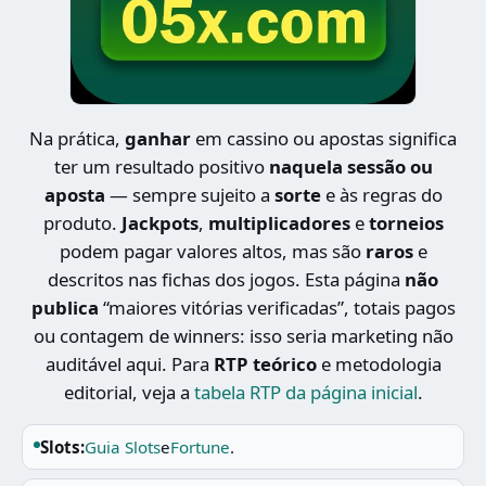
Na prática,
ganhar
em cassino ou apostas significa
ter um resultado positivo
naquela sessão ou
aposta
— sempre sujeito a
sorte
e às regras do
produto.
Jackpots
,
multiplicadores
e
torneios
podem pagar valores altos, mas são
raros
e
descritos nas fichas dos jogos. Esta página
não
publica
“maiores vitórias verificadas”, totais pagos
ou contagem de winners: isso seria marketing não
auditável aqui. Para
RTP teórico
e metodologia
editorial, veja a
tabela RTP da página inicial
.
Slots:
Guia Slots
e
Fortune
.