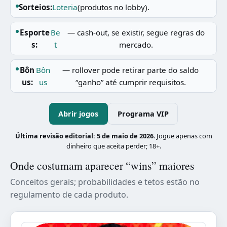
Sorteios:
Loteria
(produtos no lobby).
Esporte
Be
— cash-out, se existir, segue regras do
s:
t
mercado.
Bôn
Bôn
— rollover pode retirar parte do saldo
us:
us
“ganho” até cumprir requisitos.
Abrir jogos
Programa VIP
Última revisão editorial:
5 de maio de 2026
. Jogue apenas com
dinheiro que aceita perder; 18+.
Onde costumam aparecer “wins” maiores
Conceitos gerais; probabilidades e tetos estão no
regulamento de cada produto.