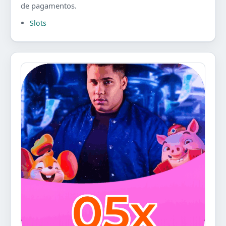
de pagamentos.
Slots