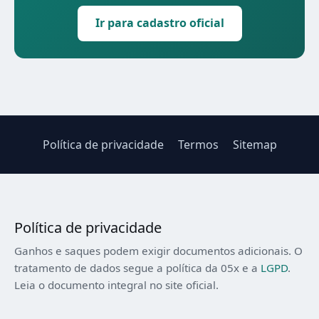
Ir para cadastro oficial
Política de privacidade
Termos
Sitemap
Política de privacidade
Ganhos e saques podem exigir documentos adicionais. O
tratamento de dados segue a política da 05x e a
LGPD
.
Leia o documento integral no site oficial.