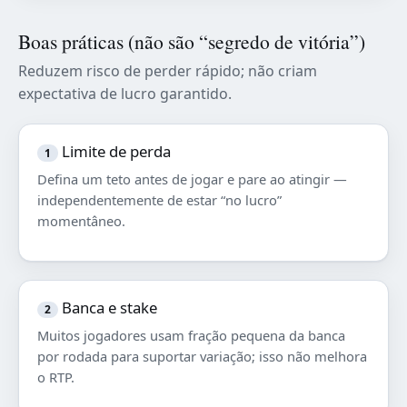
Boas práticas (não são “segredo de vitória”)
Reduzem risco de perder rápido; não criam
expectativa de lucro garantido.
Limite de perda
1
Defina um teto antes de jogar e pare ao atingir —
independentemente de estar “no lucro”
momentâneo.
Banca e stake
2
Muitos jogadores usam fração pequena da banca
por rodada para suportar variação; isso não melhora
o RTP.