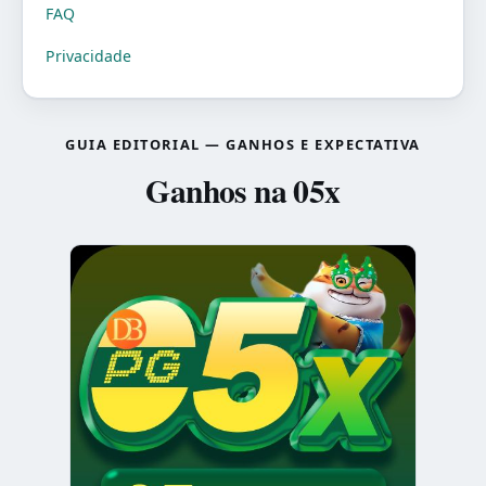
FAQ
Privacidade
GUIA EDITORIAL — GANHOS E EXPECTATIVA
Ganhos na 05x